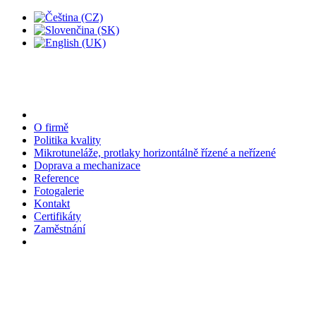
O firmě
Politika kvality
Mikrotuneláže, protlaky horizontálně řízené a neřízené
Doprava a mechanizace
Reference
Fotogalerie
Kontakt
Certifikáty
Zaměstnání