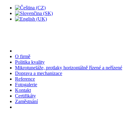
O firmě
Politika kvality
Mikrotuneláže, protlaky horizontálně řízené a neřízené
Doprava a mechanizace
Reference
Fotogalerie
Kontakt
Certifikáty
Zaměstnání