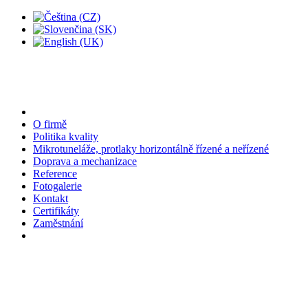
O firmě
Politika kvality
Mikrotuneláže, protlaky horizontálně řízené a neřízené
Doprava a mechanizace
Reference
Fotogalerie
Kontakt
Certifikáty
Zaměstnání