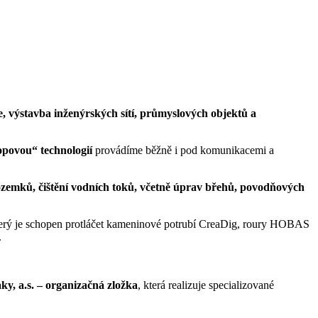
, výstavba inženýrských sítí, průmyslových objektů a
opovou“ technologií
provádíme běžně i pod komunikacemi a
ozemků, čištění vodních toků, včetně úprav břehů, povodňových
terý je schopen protláčet kameninové potrubí CreaDig, roury HOBAS
.
ky, a.s. – organizačná zložka
, která realizuje specializované