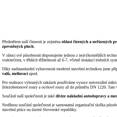
Předmětem naší činnosti je zejména
oblast řízených a neřízených p
zpevněných ploch
.
V rámci své působnosti disponujeme jednou z nejvýkonnějších technol
vodotečemi, v třídách těžitelnosti až 6-7, včetně instalací trubních s
Díky nadstandardní vybavenosti moderní stavební technikou jsme při
valů, meliorací
apod.
Pro realizace vybraných zakázek používáme vysoce univerzální mikrot
železobetonové roury a ocelové roury až do průměru DN 1220. Tato
Součástí naší společnosti je také
divize nákladní autodopravy a me
Nedílnou součástí společnosti je samostatná organizační složka pů
stavební práce na území Slovenské republiky.