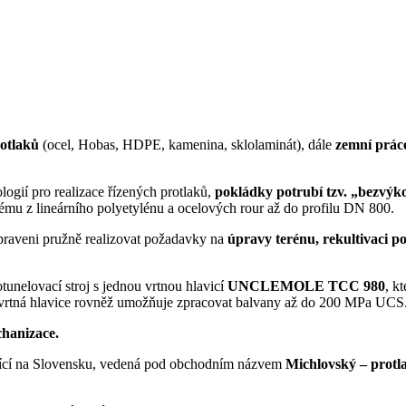
rotlaků
(ocel, Hobas, HDPE, kamenina, sklolaminát), dále
zemní práce
ogií pro realizace řízených protlaků,
pokládky potrubí tzv. „bezvýk
ystému z lineárního polyetylénu a ocelových rour až do profilu DN 800.
praveni pružně realizovat požadavky na
úpravy terénu, rekultivaci p
unelovací stroj s jednou vrtnou hlavicí
UNCLEMOLE TCC 980
, k
 vrtná hlavice rovněž umožňuje zpracovat balvany až do 200 MPa UCS
chanizace.
sobící na Slovensku, vedená pod obchodním názvem
Michlovský – protla