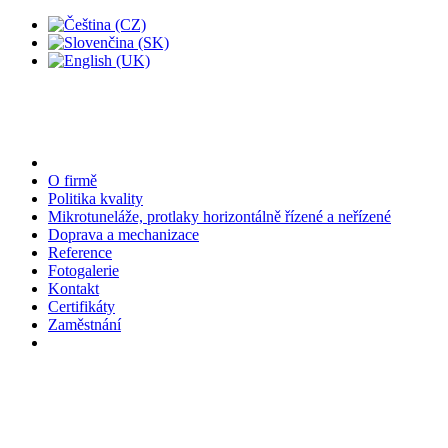
O firmě
Politika kvality
Mikrotuneláže, protlaky horizontálně řízené a neřízené
Doprava a mechanizace
Reference
Fotogalerie
Kontakt
Certifikáty
Zaměstnání